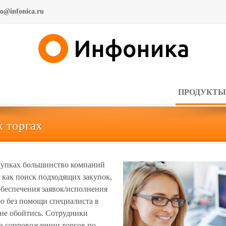
fo@infonica.ru
ПРОДУКТЫ
 торгах
акупках большинство компаний
 как поиск подходящих закупок,
обеспечения заявок/исполнения
ую без помощи специалиста в
не обойтись. Сотрудники
 сопровождении торгов по