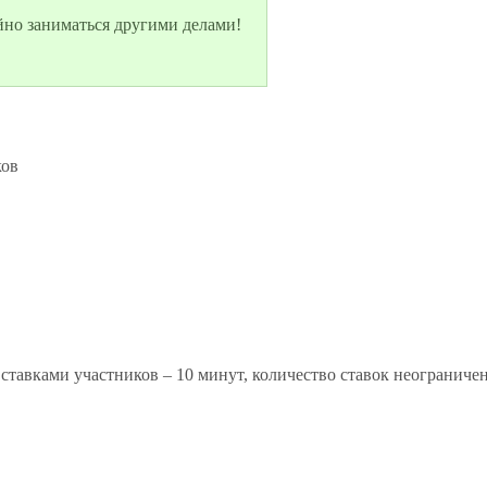
йно заниматься другими делами!
ов

авками участников – 10 минут, количество ставок неограниченн