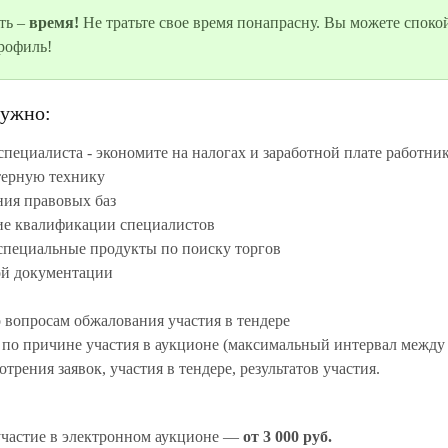
ть –
время!
Не тратьте свое время понапрасну. Вы можете споко
рофиль!
нужно:
специалиста - экономите на налогах и заработной плате работник
ерную технику

ия правовых баз

е квалификации специалистов

специальные продукты по поиску торгов

ой документации

 вопросам обжалования участия в тендере

о причине участия в аукционе (максимальный интервал между ст
 участие в электронном аукционе —
от 3 000 руб.