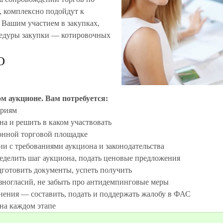
, комплексно подойдут к
 Вашим участием в закупках,
цедуры закупки — котировочных
О
м аукционе. Вам потребуется:
риям

а и решить в каком участвовать

онной торговой площадке

ии с требованиями аукциона и законодательства

ределить шаг аукциона, подать ценовые предложения

готовить документы, успеть получить

азногласий, не забыть про антидемпинговые меры

нения — составить, подать и поддержать жалобу в ФАС
